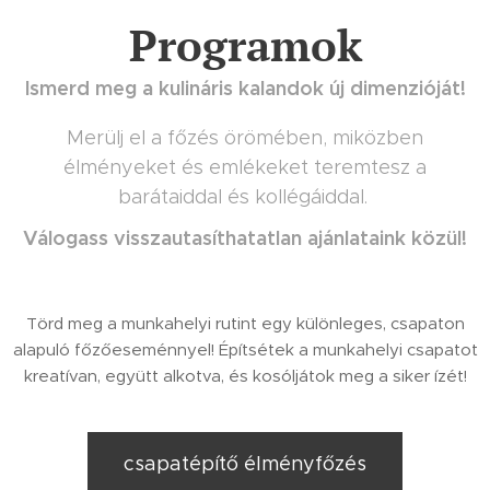
Programok
Ismerd meg a kulináris kalandok új dimenzióját!
Merülj el a főzés örömében, miközben
élményeket és emlékeket teremtesz a
barátaiddal és kollégáiddal.
Válogass visszautasíthatatlan ajánlataink közül!
Törd meg a munkahelyi rutint egy különleges, csapaton
alapuló főzőeseménnyel! Építsétek a munkahelyi csapatot
kreatívan, együtt alkotva, és kosóljátok meg a siker ízét!
csapatépítő élményfőzés