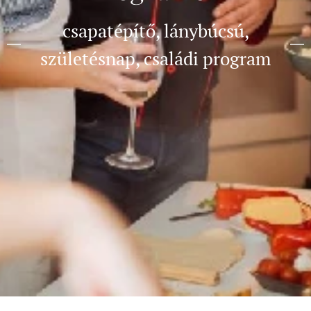
csapatépítő, lánybúcsú,
születésnap, családi program