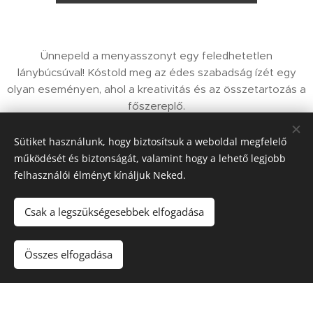
Ünnepeld a menyasszonyt egy feledhetetlen
lánybúcsúval! Kóstold meg az édes szabadság ízét egy
olyan eseményen, ahol a kreativitás és az összetartozás a
főszereplő.
Sütiket használunk, hogy biztosítsuk a weboldal megfelelő
működését és biztonságát, valamint hogy a lehető legjobb
lánybúcsú élményfőzés
felhasználói élményt kínáljuk Neked.
Csak a legszükségesebbek elfogadása
Vegyél részt a konyha varázslatában, ahol a főzés nem
csak munka, hanem öröm és alkotás. A professzionális
Összes elfogadása
séfek segítenek neked létrehozni a tökéletes ételt,
miközben vidám pillanatokat és emlékezetes élményeket
osztotok meg. Csapatépítés, barátság és jókedv - mindez